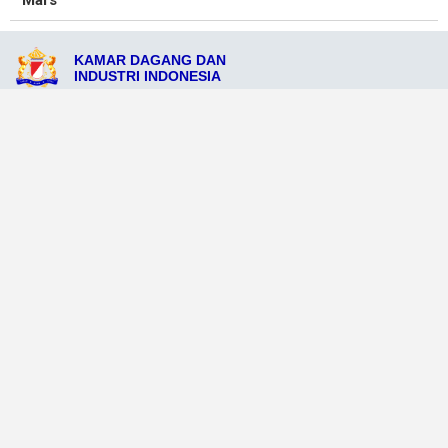
Mars
KAMAR DAGANG DAN
INDUSTRI INDONESIA
Jl. Raya Pangkajene No.47, Kabupaten Pangkajene, Sulawesi Selatan
90725
admin@kadinkabpangkajene.org
081234569021
Ikuti Sosial Media Resmi KADIN
Dataweb
Aceh Tamiang
Agats
Arso
Bajawa
Bengkayang